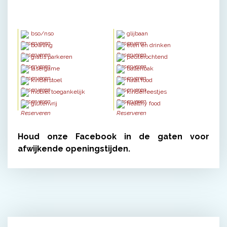
bso/nso
glijbaan
bowling
eten en drinken
gratis parkeren
peuterochtend
lasergame
ballenbak
kinderstoel
halal food
mobiel toegankelijk
kinderfeestjes
glutenvrij
healthy food
Houd onze Facebook in de gaten voor
afwijkende openingstijden.