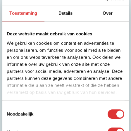
Een bowling sessie duurt 30 of 60
minuten inclusief speluitleg.
Toestemming
Details
Over
Deze website maakt gebruik van cookies
We gebruiken cookies om content en advertenties te
personaliseren, om functies voor social media te bieden
en om ons websiteverkeer te analyseren. Ook delen we
informatie over uw gebruik van onze site met onze
partners voor social media, adverteren en analyse. Deze
partners kunnen deze gegevens combineren met andere
informatie die u aan ze heeft verstrekt of die ze hebben
verzameld op basis van uw gebruik van hun services.
Eten & drinken
Toestemmingsselectie
Bungelland beschikt over een restaurant met
Noodzakelijk
een
uitgebreide menukaart.
De
horecagelegenheid bevindt zich in het centrum